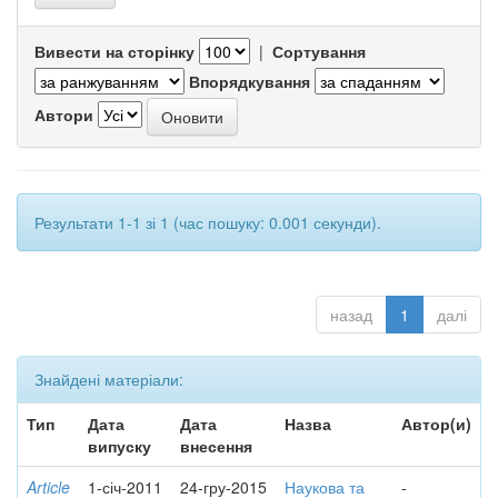
Вивести на сторінку
|
Сортування
Впорядкування
Автори
Результати 1-1 зі 1 (час пошуку: 0.001 секунди).
назад
1
далі
Знайдені матеріали:
Тип
Дата
Дата
Назва
Автор(и)
випуску
внесення
Article
1-січ-2011
24-гру-2015
Наукова та
-