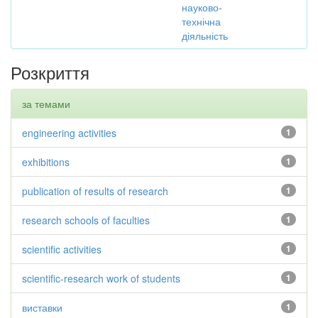
науково-
технічна
діяльність
Розкриття
за темами
engineering activities
1
exhibitions
1
publication of results of research
1
research schools of faculties
1
scientific activities
1
scientific-research work of students
1
виставки
1