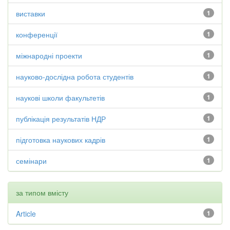
виставки
1
конференції
1
міжнародні проекти
1
науково-дослідна робота студентів
1
наукові школи факультетів
1
публікація результатів НДР
1
підготовка наукових кадрів
1
семінари
1
за типом вмісту
Article
1