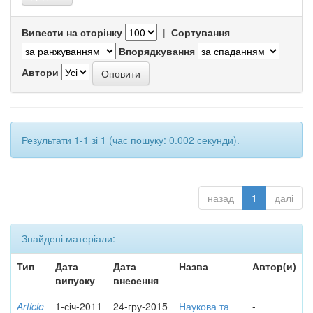
Вивести на сторінку
|
Сортування
Впорядкування
Автори
Результати 1-1 зі 1 (час пошуку: 0.002 секунди).
назад
1
далі
Знайдені матеріали:
Тип
Дата
Дата
Назва
Автор(и)
випуску
внесення
Article
1-січ-2011
24-гру-2015
Наукова та
-