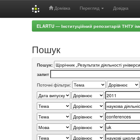
Домівка
Перегляд
Довідка
Skip
ELARTU — Інституційний репозитарій ТНТУ ім
navigation
Пошук
Пошук:
запит
Поточні фільтри: