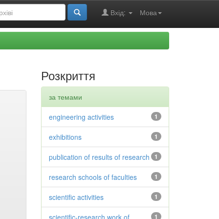
Вхід:
Мова
Розкриття
за темами
engineering activities
1
exhibitions
1
publication of results of research
1
research schools of faculties
1
scientific activities
1
scientific-research work of
1