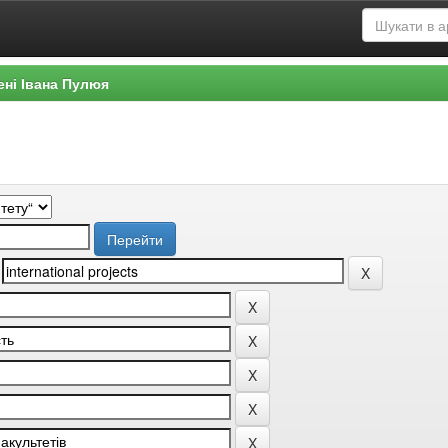
ені Івана Пулюя