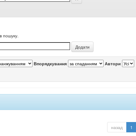
в пошуку.
Впорядкування
Автори
назад
1