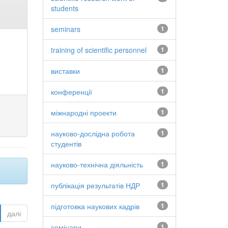
students
seminars
1
training of scientific personnel
1
виставки
1
конференції
1
міжнародні проекти
1
науково-дослідна робота
1
студентів
науково-технічна діяльність
1
публікація результатів НДР
1
підготовка наукових кадрів
1
далі
семінари
1