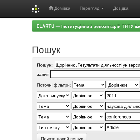
Домівка
Перегляд
Довідка
Skip
ELARTU — Інституційний репозитарій ТНТУ ім
navigation
Пошук
Пошук:
запит
Поточні фільтри:
Почати новий пошук