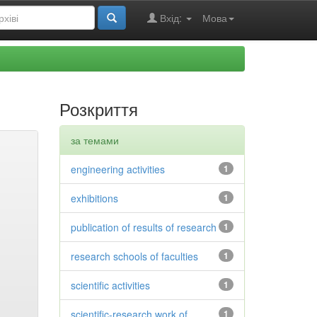
Вхід:
Мова
Розкриття
за темами
engineering activities
1
exhibitions
1
publication of results of research
1
research schools of faculties
1
scientific activities
1
scientific-research work of
1