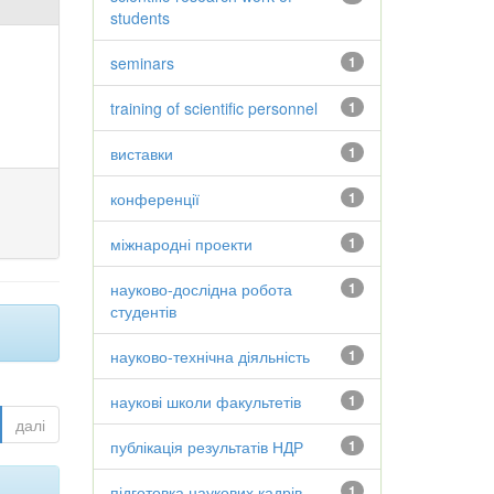
students
seminars
1
training of scientific personnel
1
виставки
1
конференції
1
міжнародні проекти
1
науково-дослідна робота
1
студентів
науково-технічна діяльність
1
наукові школи факультетів
1
далі
публікація результатів НДР
1
підготовка наукових кадрів
1