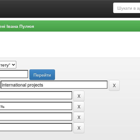
ені Івана Пулюя