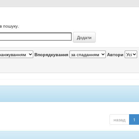
в пошуку.
Впорядкування
Автори
назад
1