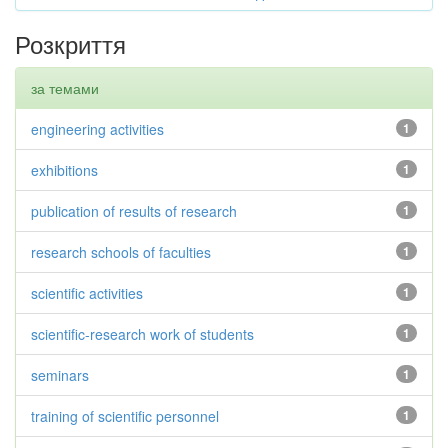
Розкриття
за темами
engineering activities
1
exhibitions
1
publication of results of research
1
research schools of faculties
1
scientific activities
1
scientific-research work of students
1
seminars
1
training of scientific personnel
1