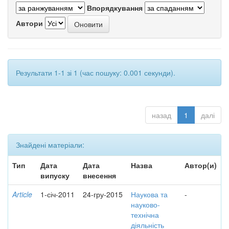
Впорядкування
Автори
Результати 1-1 зі 1 (час пошуку: 0.001 секунди).
назад
1
далі
Знайдені матеріали:
Тип
Дата
Дата
Назва
Автор(и)
випуску
внесення
Article
1-січ-2011
24-гру-2015
Наукова та
-
науково-
технічна
діяльність