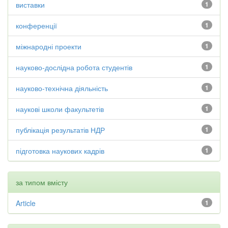
виставки
1
конференції
1
міжнародні проекти
1
науково-дослідна робота студентів
1
науково-технічна діяльність
1
наукові школи факультетів
1
публікація результатів НДР
1
підготовка наукових кадрів
1
за типом вмісту
Article
1