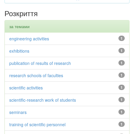
Розкриття
за темами
engineering activities
1
exhibitions
1
publication of results of research
1
research schools of faculties
1
scientific activities
1
scientific-research work of students
1
seminars
1
training of scientific personnel
1