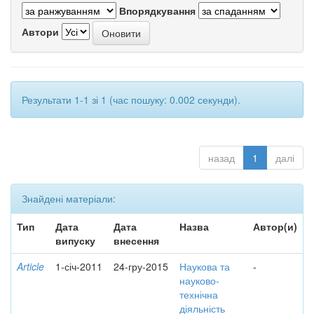
Впорядкування
Автори
Результати 1-1 зі 1 (час пошуку: 0.002 секунди).
назад
1
далі
Знайдені матеріали:
Тип
Дата
Дата
Назва
Автор(и)
випуску
внесення
Article
1-січ-2011
24-гру-2015
Наукова та
-
науково-
технічна
діяльність