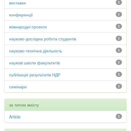
виставки
1
конференції
1
міжнародні проекти
1
науково-дослідна робота студентів
1
науково-технічна діяльність
1
наукові школи факультетів
1
публікація результатів НДР
1
семінари
1
за типом вмісту
Article
1