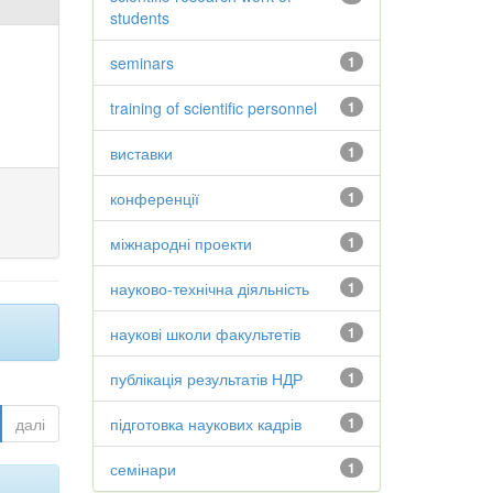
students
seminars
1
training of scientific personnel
1
виставки
1
конференції
1
міжнародні проекти
1
науково-технічна діяльність
1
наукові школи факультетів
1
публікація результатів НДР
1
далі
підготовка наукових кадрів
1
семінари
1