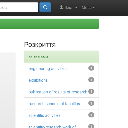
Вхід:
Мова
Розкриття
за темами
engineering activities
1
exhibitions
1
publication of results of research
1
research schools of faculties
1
scientific activities
1
scientific-research work of
1