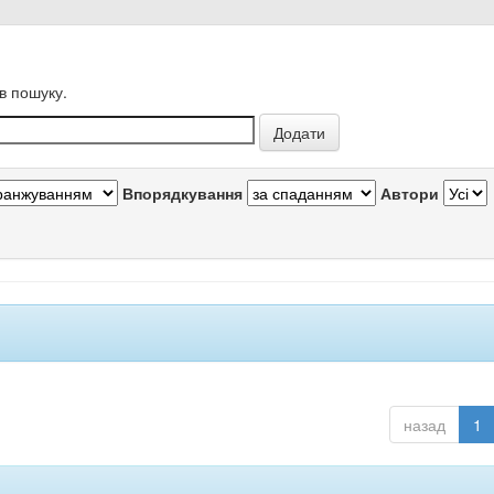
в пошуку.
Впорядкування
Автори
назад
1