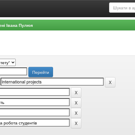
ені Івана Пулюя