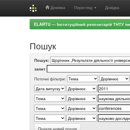
Домівка
Перегляд
Довідка
Skip
ELARTU — Інституційний репозитарій ТНТУ ім
navigation
Пошук
Пошук:
запит
Поточні фільтри:
Почати новий пошук