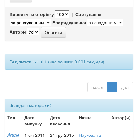
Вивести на сторінку
|
Сортування
Впорядкування
Автори
Результати 1-1 зі 1 (час пошуку: 0.001 секунди).
назад
1
далі
Знайдені матеріали:
Тип
Дата
Дата
Назва
Автор(и)
випуску
внесення
Article
1-січ-2011
24-гру-2015
Наукова та
-