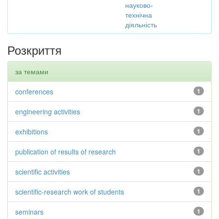
науково-
технічна
діяльність
Розкриття
за темами
conferences
1
engineering activities
1
exhibitions
1
publication of results of research
1
scientific activities
1
scientific-research work of students
1
seminars
1