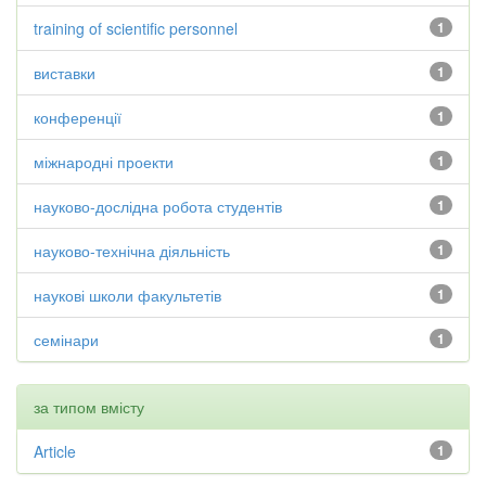
training of scientific personnel
1
виставки
1
конференції
1
міжнародні проекти
1
науково-дослідна робота студентів
1
науково-технічна діяльність
1
наукові школи факультетів
1
семінари
1
за типом вмісту
Article
1