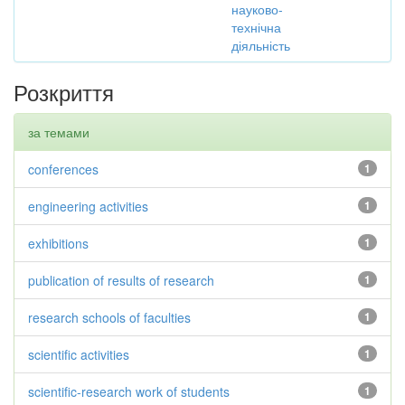
науково-
технічна
діяльність
Розкриття
за темами
conferences
1
engineering activities
1
exhibitions
1
publication of results of research
1
research schools of faculties
1
scientific activities
1
scientific-research work of students
1