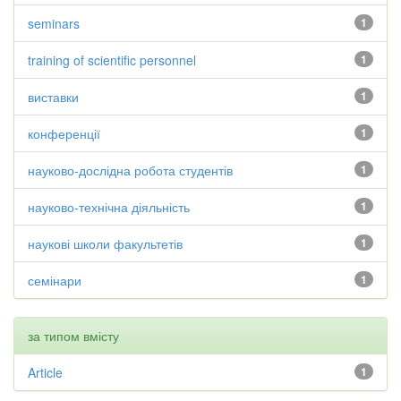
seminars
1
training of scientific personnel
1
виставки
1
конференції
1
науково-дослідна робота студентів
1
науково-технічна діяльність
1
наукові школи факультетів
1
семінари
1
за типом вмісту
Article
1