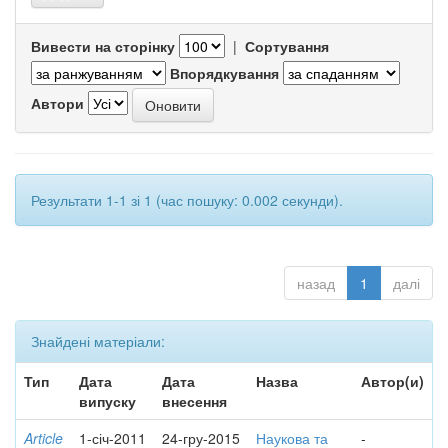
Вивести на сторінку
|
Сортування
Впорядкування
Автори
Результати 1-1 зі 1 (час пошуку: 0.002 секунди).
назад
1
далі
Знайдені матеріали:
Тип
Дата
Дата
Назва
Автор(и)
випуску
внесення
Article
1-січ-2011
24-гру-2015
Наукова та
-