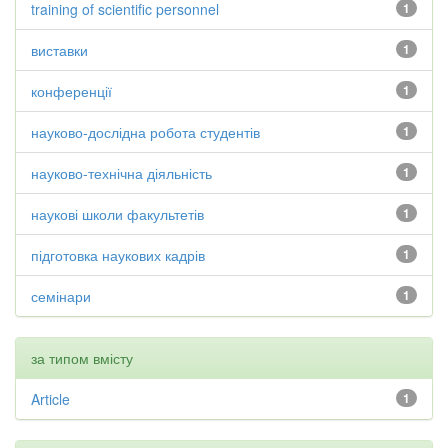
training of scientific personnel
1
виставки
1
конференції
1
науково-дослідна робота студентів
1
науково-технічна діяльність
1
наукові школи факультетів
1
підготовка наукових кадрів
1
семінари
1
за типом вмісту
Article
1