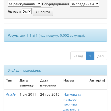
Впорядкування
Автори
Результати 1-1 зі 1 (час пошуку: 0.002 секунди).
назад
1
далі
Знайдені матеріали:
Тип
Дата
Дата
Назва
Автор(и)
випуску
внесення
Article
1-січ-2011
24-гру-2015
Наукова та
-
науково-
технічна
діяльність