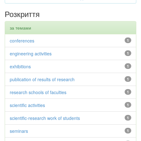
Розкриття
за темами
conferences
1
engineering activities
1
exhibitions
1
publication of results of research
1
research schools of faculties
1
scientific activities
1
scientific-research work of students
1
seminars
1