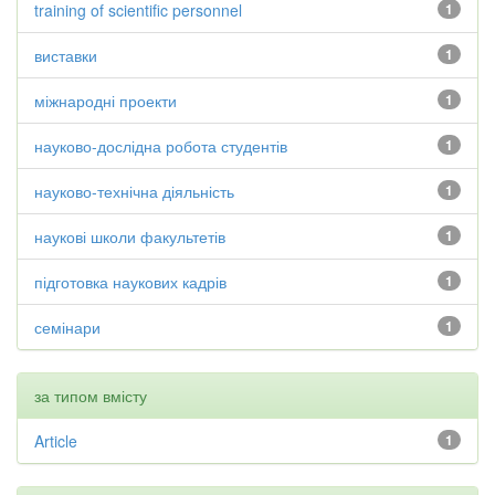
training of scientific personnel
1
виставки
1
міжнародні проекти
1
науково-дослідна робота студентів
1
науково-технічна діяльність
1
наукові школи факультетів
1
підготовка наукових кадрів
1
семінари
1
за типом вмісту
Article
1