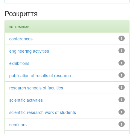
Розкриття
за темами
conferences
1
engineering activities
1
exhibitions
1
publication of results of research
1
research schools of faculties
1
scientific activities
1
scientific-research work of students
1
seminars
1