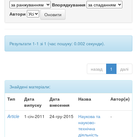
Впорядкування
Автори
Результати 1-1 зі 1 (час пошуку: 0.002 секунди).
назад
1
далі
Знайдені матеріали:
Тип
Дата
Дата
Назва
Автор(и)
випуску
внесення
Article
1-січ-2011
24-гру-2015
Наукова та
-
науково-
технічна
діяльність