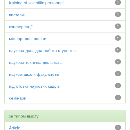
training of scientific personnel
1
виставки
1
конференції
1
міжнародні проекти
1
науково-дослідна робота студентів
1
науково-технічна діяльність
1
наукові школи факультетів
1
підготовка наукових кадрів
1
семінари
1
за типом вмісту
Article
1