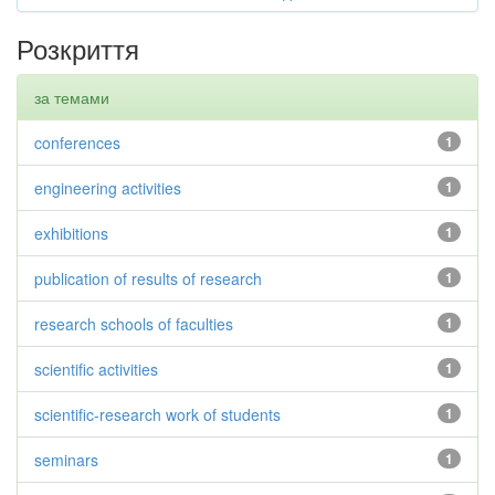
Розкриття
за темами
conferences
1
engineering activities
1
exhibitions
1
publication of results of research
1
research schools of faculties
1
scientific activities
1
scientific-research work of students
1
seminars
1