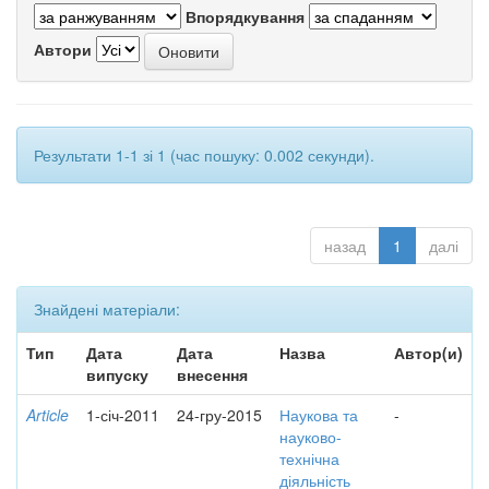
Впорядкування
Автори
Результати 1-1 зі 1 (час пошуку: 0.002 секунди).
назад
1
далі
Знайдені матеріали:
Тип
Дата
Дата
Назва
Автор(и)
випуску
внесення
Article
1-січ-2011
24-гру-2015
Наукова та
-
науково-
технічна
діяльність