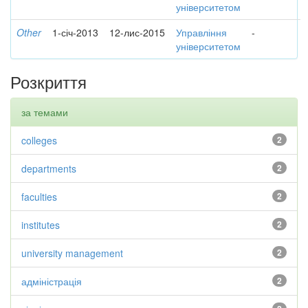
університетом
Other
1-січ-2013
12-лис-2015
Управління
-
університетом
Розкриття
за темами
colleges
2
departments
2
faculties
2
institutes
2
university management
2
адміністрація
2