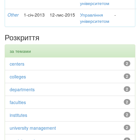
університетом
Other
1-січ-2013
12-лис-2015
Управління
-
університетом
Розкриття
за темами
centers
2
colleges
2
departments
2
faculties
2
institutes
2
university management
2