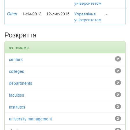
університетом
Other
1-січ-2013
12-лис-2015
Управління
-
університетом
Розкриття
за темами
centers
2
colleges
2
departments
2
faculties
2
institutes
2
university management
2