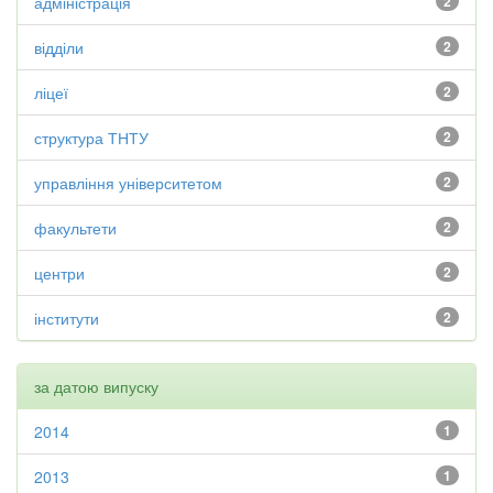
адміністрація
2
відділи
2
ліцеї
2
структура ТНТУ
2
управління університетом
2
факультети
2
центри
2
інститути
2
за датою випуску
2014
1
2013
1