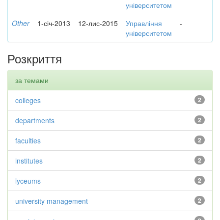
університетом
Other
1-січ-2013
12-лис-2015
Управління
-
університетом
Розкриття
за темами
colleges
2
departments
2
faculties
2
institutes
2
lyceums
2
university management
2