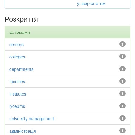
університетом
Розкриття
за темами
centers
1
colleges
1
departments
1
faculties
1
institutes
1
lyceums
1
university management
1
адміністрація
1