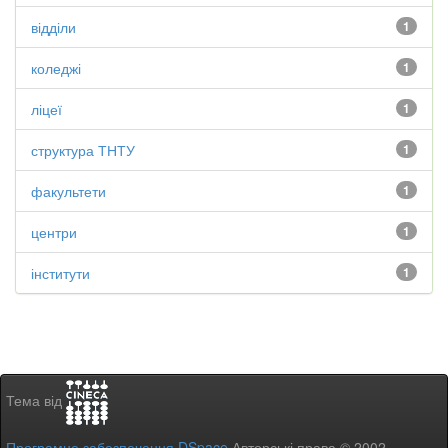
відділи
1
коледжі
1
ліцеї
1
структура ТНТУ
1
факультети
1
центри
1
інститути
1
Тема від
Програмне забезпечення DSpace
Авторські права © 2002-