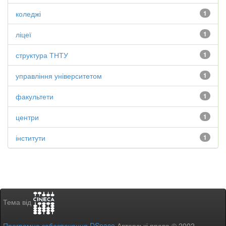
коледжі
1
ліцеї
1
структура ТНТУ
1
управління університетом
1
факультети
1
центри
1
інститути
1
Тема від
Програмне забезпечення DSpace
Авторські права © 2002-