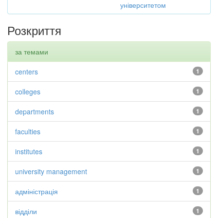
університетом
Розкриття
за темами
centers
1
colleges
1
departments
1
faculties
1
institutes
1
university management
1
адміністрація
1
відділи
1