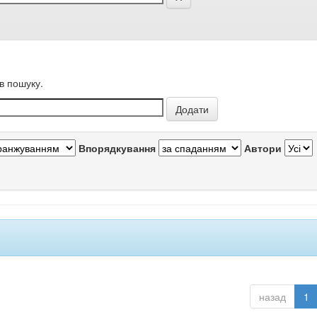
в пошуку.
Впорядкування
Автори
назад
1