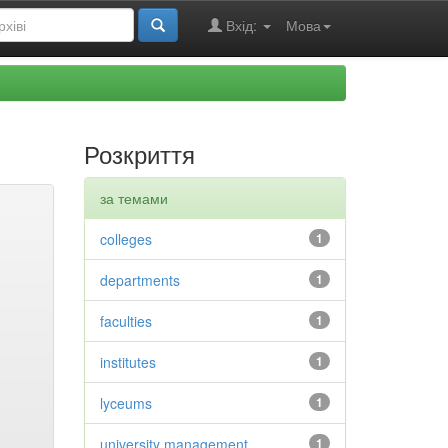
Вхід:
Мова
Розкриття
за темами
colleges
1
departments
1
faculties
1
institutes
1
lyceums
1
university management
1