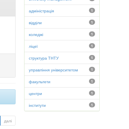
адміністрація
1
відділи
1
коледжі
1
ліцеї
1
структура ТНТУ
1
управління університетом
1
факультети
1
центри
1
інститути
1
далі