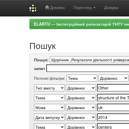
Домівка
Перегляд
Довідка
Skip
ELARTU — Інституційний репозитарій ТНТУ ім
navigation
Пошук
Пошук:
запит
Поточні фільтри: