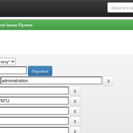
ені Івана Пулюя