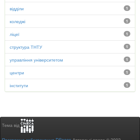
відділи
1
коледжі
1
ліцеї
1
структура ТНТУ
1
управління університетом
1
центри
1
інститути
1
Тема від
Програмне забезпечення DSpace
Авторські права © 2002-