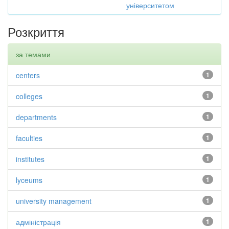
університетом
Розкриття
за темами
centers
1
colleges
1
departments
1
faculties
1
institutes
1
lyceums
1
university management
1
адміністрація
1