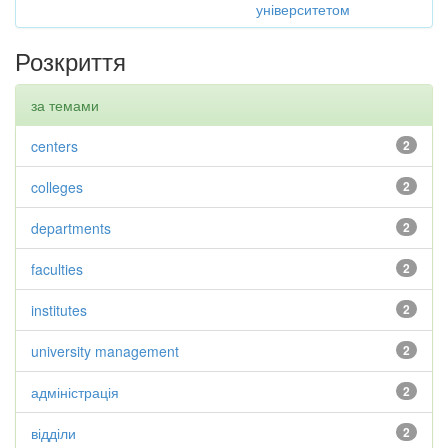
університетом
Розкриття
за темами
centers
2
colleges
2
departments
2
faculties
2
institutes
2
university management
2
адміністрація
2
відділи
2