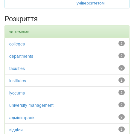
університетом
Розкриття
за темами
colleges
2
departments
2
faculties
2
institutes
2
lyceums
2
university management
2
адміністрація
2
відділи
2