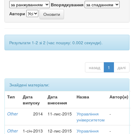
Впорядкування
Автори
Результати 1-2 зі 2 (час пошуку: 0.002 секунди).
назад
1
далі
Знайдені матеріали:
Тип
Дата
Дата
Назва
Автор(и)
випуску
внесення
Other
2014
11-лис-2015
Управління
-
університетом
Other
1-січ-2013
12-лис-2015
Управління
-