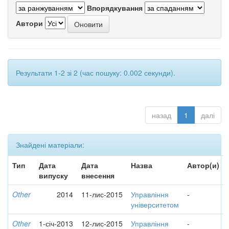
Впорядкування
Автори
Результати 1-2 зі 2 (час пошуку: 0.002 секунди).
назад
1
далі
Знайдені матеріали:
Тип
Дата
Дата
Назва
Автор(и)
випуску
внесення
Other
2014
11-лис-2015
Управління
-
університетом
Other
1-січ-2013
12-лис-2015
Управління
-