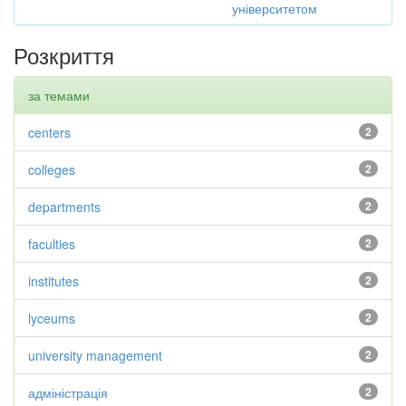
університетом
Розкриття
за темами
centers
2
colleges
2
departments
2
faculties
2
institutes
2
lyceums
2
university management
2
адміністрація
2