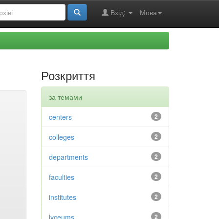
Вхід:
Мова
Розкриття
за темами
centers
2
colleges
2
departments
2
faculties
2
institutes
2
lyceums
2