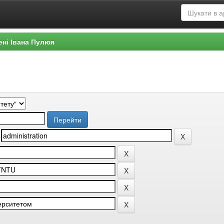
ені Івана Пулюя