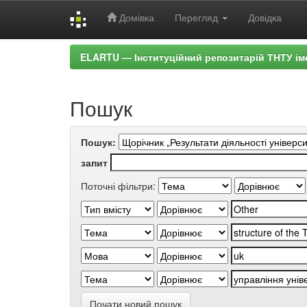
Домівка
Перегляд
Довідка
Skip
ELARTU — Інституційний репозитарій ТНТУ ім
navigation
Пошук
Пошук:
запит
Поточні фільтри:
Почати новий пошук