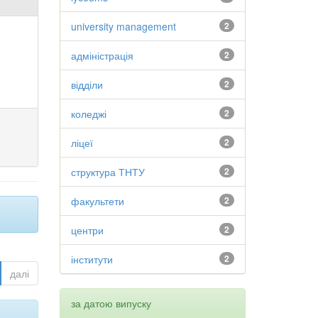
university management
2
адміністрація
2
відділи
2
коледжі
2
ліцеї
2
структура ТНТУ
2
факультети
2
центри
2
інститути
2
далі
за датою випуску