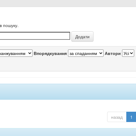
в пошуку.
Впорядкування
Автори
назад
1