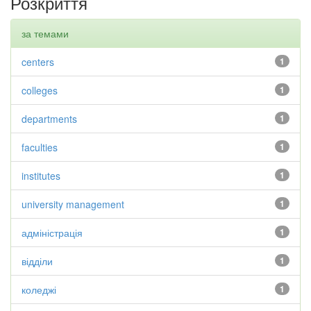
Розкриття
за темами
centers
1
colleges
1
departments
1
faculties
1
institutes
1
university management
1
адміністрація
1
відділи
1
коледжі
1