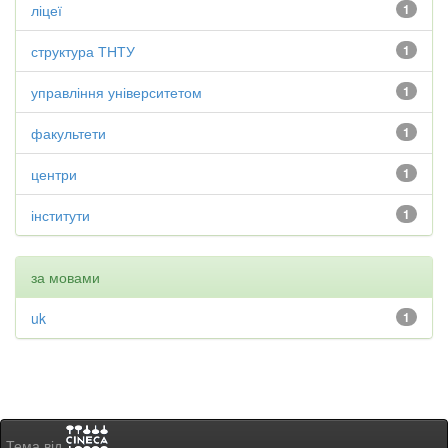
ліцеї
1
структура ТНТУ
1
управління університетом
1
факультети
1
центри
1
інститути
1
за мовами
uk
1
Тема від