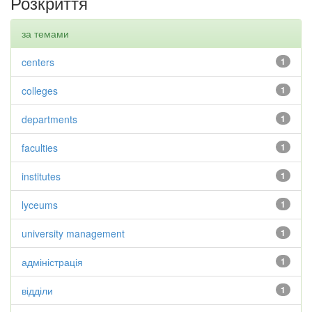
Розкриття
за темами
centers
1
colleges
1
departments
1
faculties
1
institutes
1
lyceums
1
university management
1
адміністрація
1
відділи
1