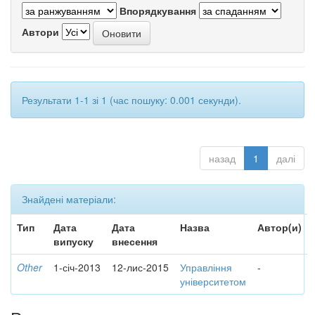
Впорядкування
Автори
Результати 1-1 зі 1 (час пошуку: 0.001 секунди).
назад
1
далі
Знайдені матеріали:
Тип
Дата
Дата
Назва
Автор(и)
випуску
внесення
Other
1-січ-2013
12-лис-2015
Управління
-
університетом