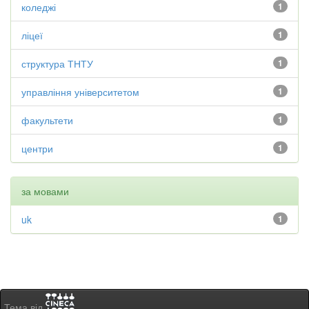
коледжі
1
ліцеї
1
структура ТНТУ
1
управління університетом
1
факультети
1
центри
1
за мовами
uk
1
Тема від