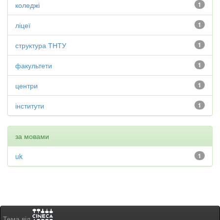
коледжі
1
ліцеї
1
структура ТНТУ
1
факультети
1
центри
1
інститути
1
за мовами
uk
1
Тема від