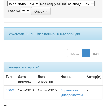
Впорядкування
Автори
Результати 1-1 зі 1 (час пошуку: 0.002 секунди).
назад
1
далі
Знайдені матеріали:
Тип
Дата
Дата
Назва
Автор(и)
випуску
внесення
Other
1-січ-2013
12-лис-2015
Управління
-
університетом