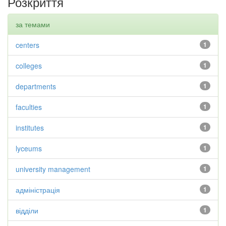
Розкриття
за темами
centers
1
colleges
1
departments
1
faculties
1
institutes
1
lyceums
1
university management
1
адміністрація
1
відділи
1