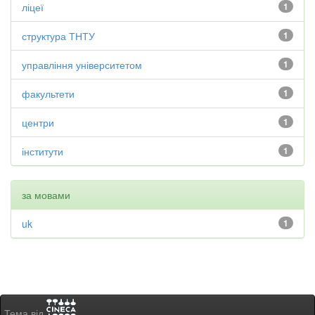
ліцеї
1
структура ТНТУ
1
управління університетом
1
факультети
1
центри
1
інститути
1
за мовами
uk
1
Тема від