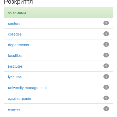
Розкриття
за темами
centers
1
colleges
1
departments
1
faculties
1
institutes
1
lyceums
1
university management
1
адміністрація
1
відділи
1