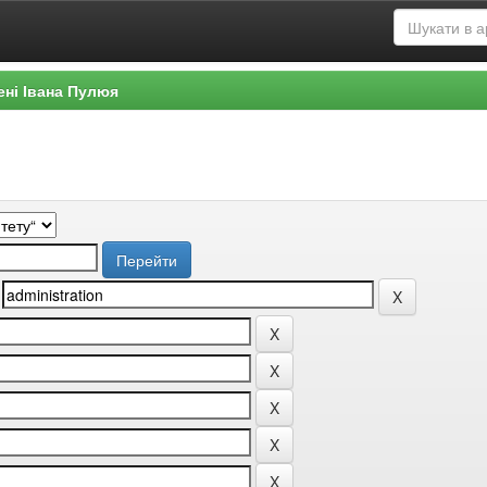
ені Івана Пулюя