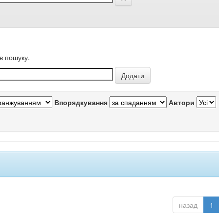
в пошуку.
Впорядкування
Автори
назад
1