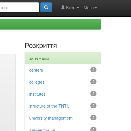
Вхід:
Мова
Розкриття
за темами
centers
2
colleges
2
institutes
2
structure of the TNTU
2
university management
2
адміністрація
2