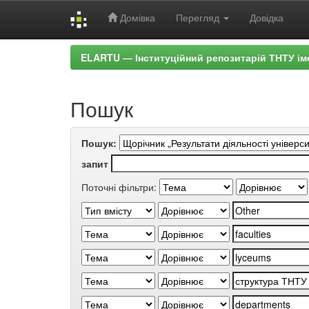
Домівка
Перегляд
Довідка
Skip
ELARTU — Інституційний репозитарій ТНТУ ім
navigation
Пошук
Пошук:
запит
Поточні фільтри: