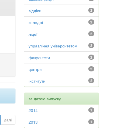
відділи
2
коледжі
2
ліцеї
2
управління університетом
2
факультети
2
центри
2
інститути
2
за датою випуску
2014
1
далі
2013
1