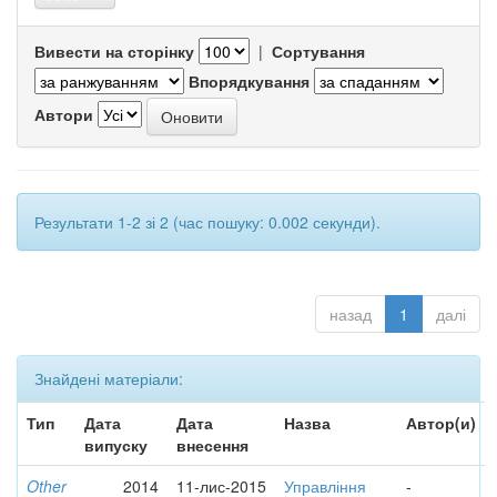
Вивести на сторінку
|
Сортування
Впорядкування
Автори
Результати 1-2 зі 2 (час пошуку: 0.002 секунди).
назад
1
далі
Знайдені матеріали:
Тип
Дата
Дата
Назва
Автор(и)
випуску
внесення
Other
2014
11-лис-2015
Управління
-