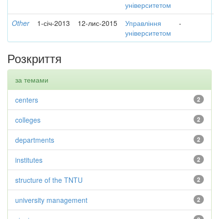
університетом
Other
1-січ-2013
12-лис-2015
Управління
-
університетом
Розкриття
за темами
centers
2
colleges
2
departments
2
institutes
2
structure of the TNTU
2
university management
2