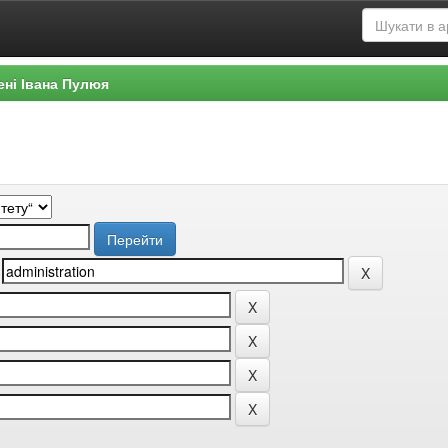
ені Івана Пулюя