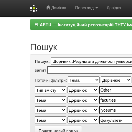
Домівка
Перегляд
Довідка
Skip
ELARTU — Інституційний репозитарій ТНТУ ім
navigation
Пошук
Пошук:
запит
Поточні фільтри:
Почати новий пошук