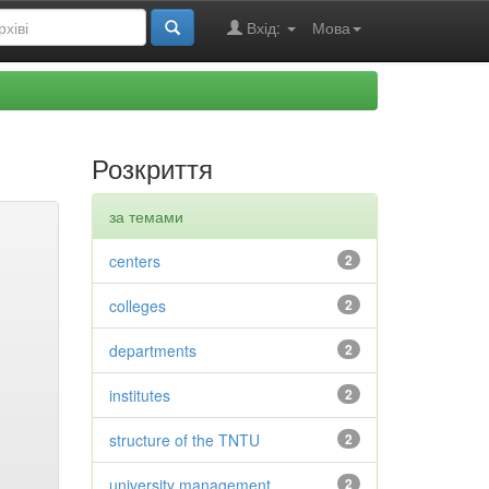
Вхід:
Мова
Розкриття
за темами
centers
2
colleges
2
departments
2
institutes
2
structure of the TNTU
2
university management
2