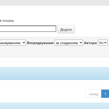
в пошуку.
Впорядкування
Автори
назад
1