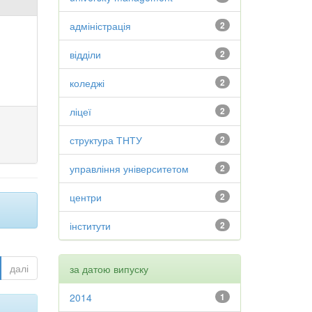
адміністрація
2
відділи
2
коледжі
2
ліцеї
2
структура ТНТУ
2
управління університетом
2
центри
2
інститути
2
далі
за датою випуску
2014
1