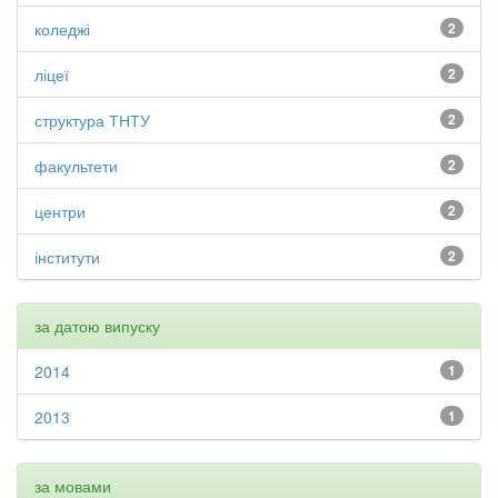
коледжі
2
ліцеї
2
структура ТНТУ
2
факультети
2
центри
2
інститути
2
за датою випуску
2014
1
2013
1
за мовами