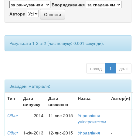
Впорядкування
Автори
Результати 1-2 зі 2 (час пошуку: 0.001 секунди).
назад
1
далі
Знайдені матеріали:
Тип
Дата
Дата
Назва
Автор(и)
випуску
внесення
Other
2014
11-лис-2015
Управління
-
університетом
Other
1-січ-2013
12-лис-2015
Управління
-