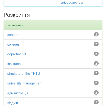
університетом
Розкриття
за темами
centers
2
colleges
2
departments
2
institutes
2
structure of the TNTU
2
university management
2
адміністрація
2
відділи
2