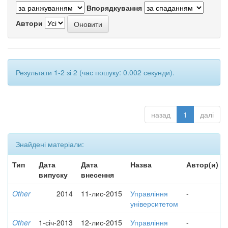
Впорядкування
Автори
Результати 1-2 зі 2 (час пошуку: 0.002 секунди).
назад
1
далі
Знайдені матеріали:
Тип
Дата
Дата
Назва
Автор(и)
випуску
внесення
Other
2014
11-лис-2015
Управління
-
університетом
Other
1-січ-2013
12-лис-2015
Управління
-