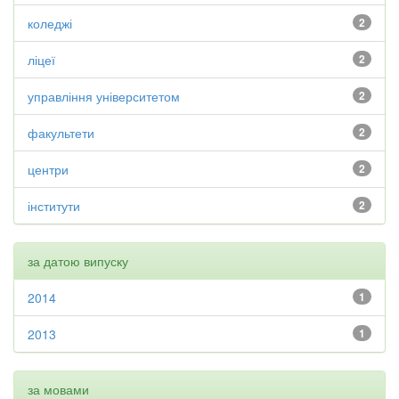
коледжі
2
ліцеї
2
управління університетом
2
факультети
2
центри
2
інститути
2
за датою випуску
2014
1
2013
1
за мовами