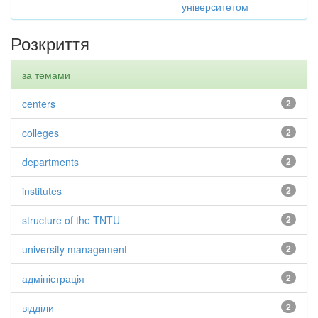
університетом
Розкриття
за темами
centers
2
colleges
2
departments
2
institutes
2
structure of the TNTU
2
university management
2
адміністрація
2
відділи
2