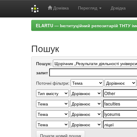
Домівка
Перегляд
Довідка
Skip
ELARTU — Інституційний репозитарій ТНТУ ім
navigation
Пошук
Пошук:
запит
Поточні фільтри:
Почати новий пошук