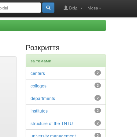
Вхід:
Мова
Розкриття
за темами
centers
2
colleges
2
departments
2
institutes
2
structure of the TNTU
2
university management
2