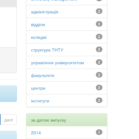
адміністрація
2
відділи
2
коледжі
2
структура ТНТУ
2
управління університетом
2
факультети
2
центри
2
інститути
2
далі
за датою випуску
2014
1