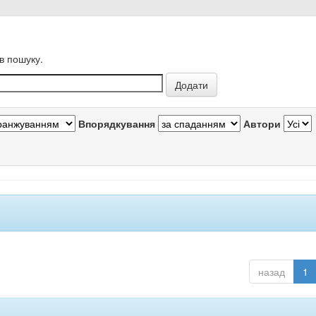
в пошуку.
Впорядкування
Автори
назад
1