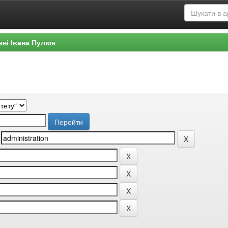
ені Івана Пулюя