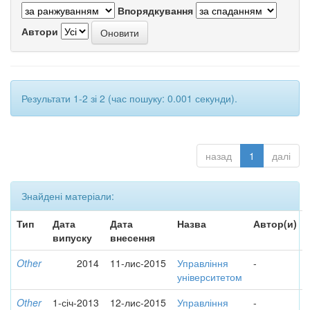
Впорядкування
Автори
Результати 1-2 зі 2 (час пошуку: 0.001 секунди).
назад
1
далі
Знайдені матеріали:
Тип
Дата
Дата
Назва
Автор(и)
випуску
внесення
Other
2014
11-лис-2015
Управління
-
університетом
Other
1-січ-2013
12-лис-2015
Управління
-