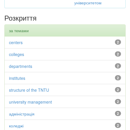
університетом
Розкриття
за темами
centers
2
colleges
2
departments
2
institutes
2
structure of the TNTU
2
university management
2
адміністрація
2
коледжі
2