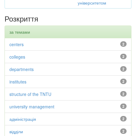
університетом
Розкриття
за темами
centers
2
colleges
2
departments
2
institutes
2
structure of the TNTU
2
university management
2
адміністрація
2
відділи
2