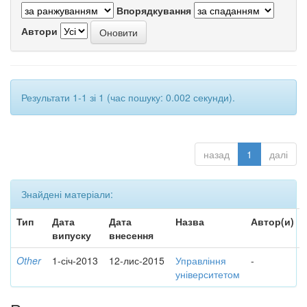
Впорядкування
Автори
Результати 1-1 зі 1 (час пошуку: 0.002 секунди).
назад
1
далі
Знайдені матеріали:
Тип
Дата
Дата
Назва
Автор(и)
випуску
внесення
Other
1-січ-2013
12-лис-2015
Управління
-
університетом