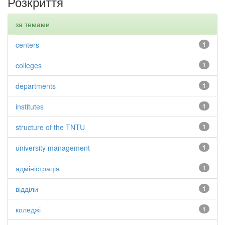
Розкриття
за темами
centers
1
colleges
1
departments
1
institutes
1
structure of the TNTU
1
university management
1
адміністрація
1
відділи
1
коледжі
1