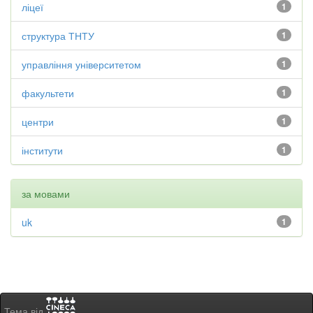
ліцеї
1
структура ТНТУ
1
управління університетом
1
факультети
1
центри
1
інститути
1
за мовами
uk
1
Тема від