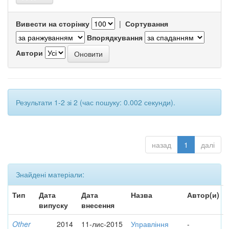
Вивести на сторінку
|
Сортування
Впорядкування
Автори
Результати 1-2 зі 2 (час пошуку: 0.002 секунди).
назад
1
далі
Знайдені матеріали:
Тип
Дата
Дата
Назва
Автор(и)
випуску
внесення
Other
2014
11-лис-2015
Управління
-