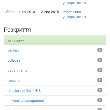
університетом
Other
1-січ-2013
12-лис-2015
Управління
-
університетом
Розкриття
за темами
centers
2
colleges
2
departments
2
lyceums
2
structure of the TNTU
2
university management
2