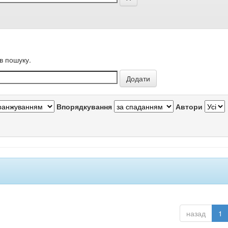
в пошуку.
Впорядкування
Автори
назад
1