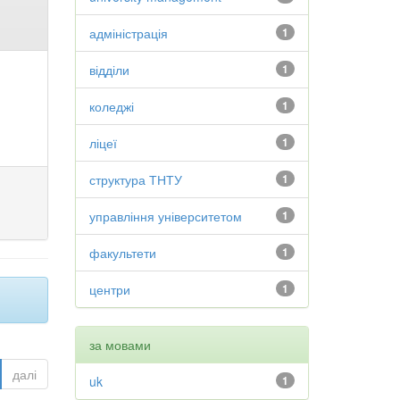
адміністрація
1
відділи
1
коледжі
1
ліцеї
1
структура ТНТУ
1
управління університетом
1
факультети
1
центри
1
за мовами
далі
uk
1