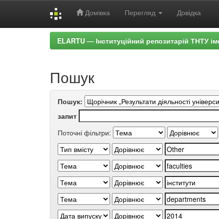
Домівка
Перегляд
Довідка
Skip
ELARTU — Інституційний репозитарій ТНТУ ім
navigation
Пошук
Пошук:
запит
Поточні фільтри: