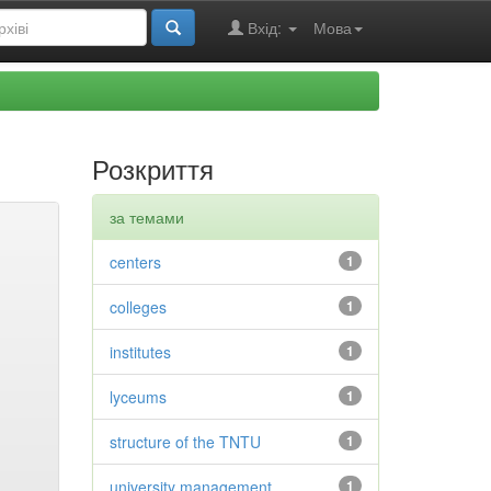
Вхід:
Мова
Розкриття
за темами
centers
1
colleges
1
institutes
1
lyceums
1
structure of the TNTU
1
university management
1