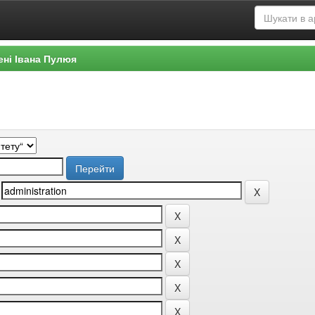
ені Івана Пулюя