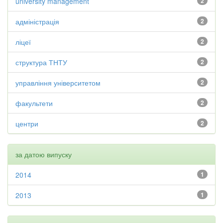
university management
2
адміністрація
2
ліцеї
2
структура ТНТУ
2
управління університетом
2
факультети
2
центри
2
за датою випуску
2014
1
2013
1