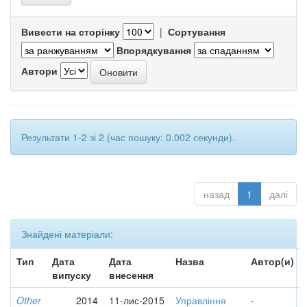
Вивести на сторінку
|
Сортування
Впорядкування
Автори
Результати 1-2 зі 2 (час пошуку: 0.002 секунди).
назад
1
далі
Знайдені матеріали:
Тип
Дата
Дата
Назва
Автор(и)
випуску
внесення
Other
2014
11-лис-2015
Управління
-