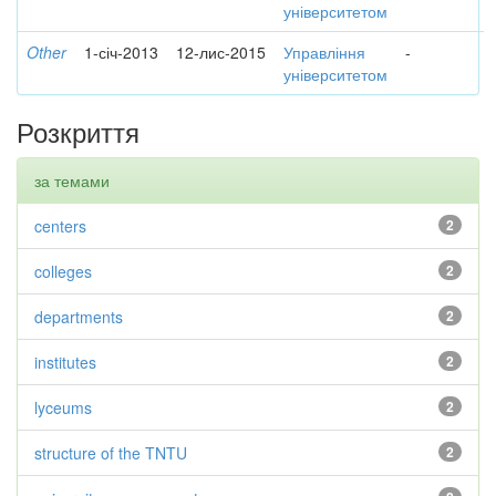
університетом
Other
1-січ-2013
12-лис-2015
Управління
-
університетом
Розкриття
за темами
centers
2
colleges
2
departments
2
institutes
2
lyceums
2
structure of the TNTU
2