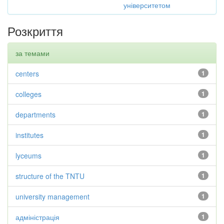
університетом
Розкриття
за темами
centers
1
colleges
1
departments
1
institutes
1
lyceums
1
structure of the TNTU
1
university management
1
адміністрація
1