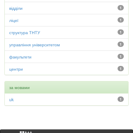
відділи
1
ліцеї
1
структура ТНТУ
1
управління університетом
1
факультети
1
центри
1
за мовами
uk
1