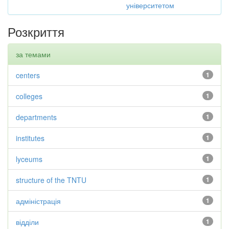
університетом
Розкриття
за темами
centers
1
colleges
1
departments
1
institutes
1
lyceums
1
structure of the TNTU
1
адміністрація
1
відділи
1