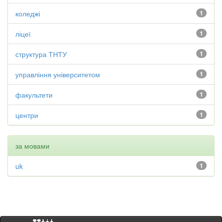
коледжі
1
ліцеї
1
структура ТНТУ
1
управління університетом
1
факультети
1
центри
1
за мовами
uk
1