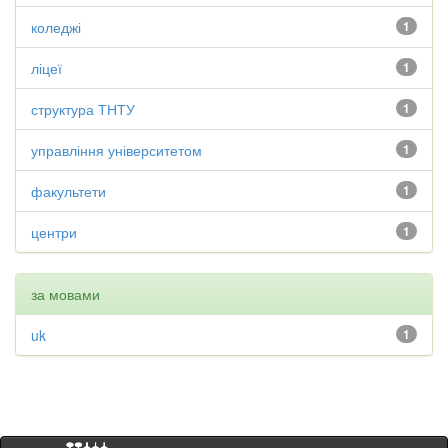
коледжі
1
ліцеї
1
структура ТНТУ
1
управління університетом
1
факультети
1
центри
1
за мовами
uk
1