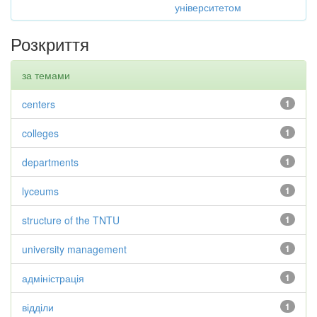
університетом
Розкриття
за темами
centers
1
colleges
1
departments
1
lyceums
1
structure of the TNTU
1
university management
1
адміністрація
1
відділи
1