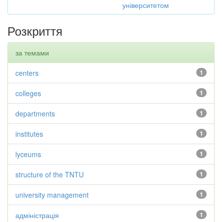
університетом
Розкриття
за темами
centers
1
colleges
1
departments
1
institutes
1
lyceums
1
structure of the TNTU
1
university management
1
адміністрація
1