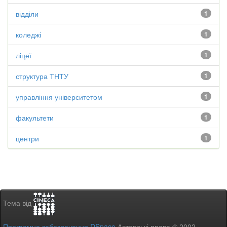
відділи
1
коледжі
1
ліцеї
1
структура ТНТУ
1
управління університетом
1
факультети
1
центри
1
Тема від
Програмне забезпечення DSpace
Авторські права © 2002-