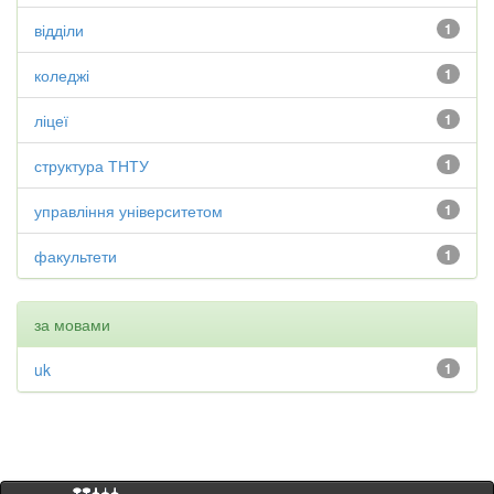
відділи
1
коледжі
1
ліцеї
1
структура ТНТУ
1
управління університетом
1
факультети
1
за мовами
uk
1