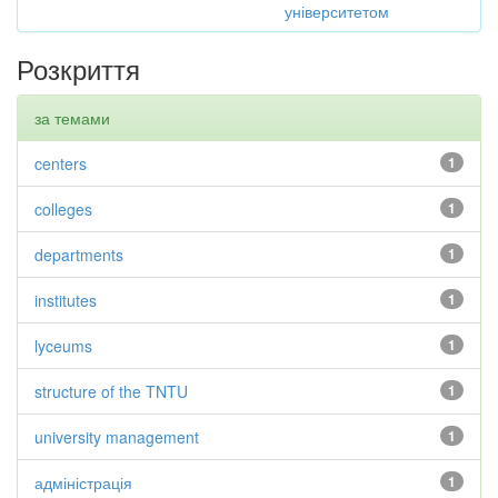
університетом
Розкриття
за темами
centers
1
colleges
1
departments
1
institutes
1
lyceums
1
structure of the TNTU
1
university management
1
адміністрація
1