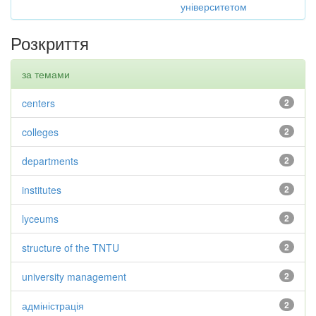
університетом
Розкриття
за темами
centers
2
colleges
2
departments
2
institutes
2
lyceums
2
structure of the TNTU
2
university management
2
адміністрація
2