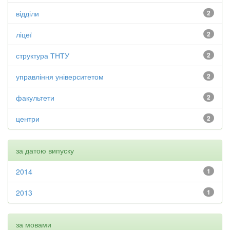
відділи
2
ліцеї
2
структура ТНТУ
2
управління університетом
2
факультети
2
центри
2
за датою випуску
2014
1
2013
1
за мовами