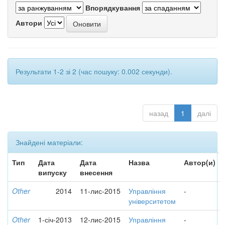
Впорядкування
Автори
Результати 1-2 зі 2 (час пошуку: 0.002 секунди).
назад
1
далі
Знайдені матеріали:
Тип
Дата
Дата
Назва
Автор(и)
випуску
внесення
Other
2014
11-лис-2015
Управління
-
університетом
Other
1-січ-2013
12-лис-2015
Управління
-