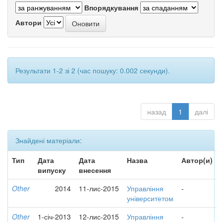
Впорядкування
Автори
Результати 1-2 зі 2 (час пошуку: 0.002 секунди).
назад
1
далі
Знайдені матеріали:
Тип
Дата
Дата
Назва
Автор(и)
випуску
внесення
Other
2014
11-лис-2015
Управління
-
університетом
Other
1-січ-2013
12-лис-2015
Управління
-