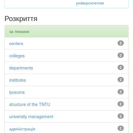
університетом
Розкриття
за темами
centers
2
colleges
2
departments
2
institutes
2
lyceums
2
structure of the TNTU
2
university management
2
адміністрація
2