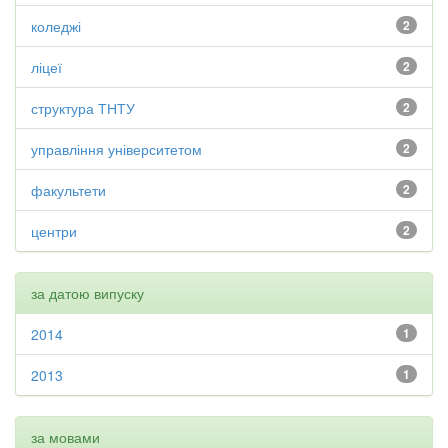
коледжі
2
ліцеї
2
структура ТНТУ
2
управління університетом
2
факультети
2
центри
2
за датою випуску
2014
1
2013
1
за мовами