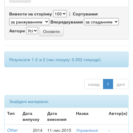
Вивести на сторінку
|
Сортування
Впорядкування
Автори
Результати 1-2 зі 2 (час пошуку: 0.002 секунди).
назад
1
далі
Знайдені матеріали:
Тип
Дата
Дата
Назва
Автор(и)
випуску
внесення
Other
2014
11-лис-2015
Управління
-