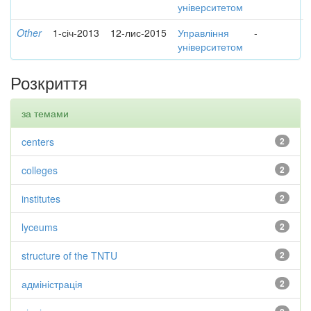
університетом
Other
1-січ-2013
12-лис-2015
Управління
-
університетом
Розкриття
за темами
centers
2
colleges
2
institutes
2
lyceums
2
structure of the TNTU
2
адміністрація
2