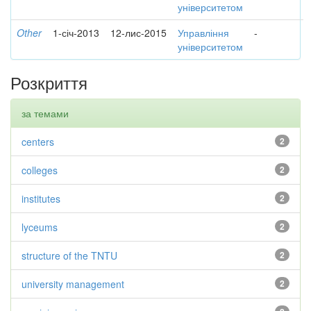
університетом
Other
1-січ-2013
12-лис-2015
Управління
-
університетом
Розкриття
за темами
centers
2
colleges
2
institutes
2
lyceums
2
structure of the TNTU
2
university management
2