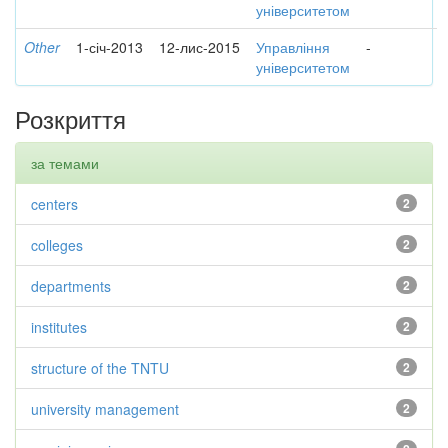
університетом
Other
1-січ-2013
12-лис-2015
Управління
-
університетом
Розкриття
за темами
centers
2
colleges
2
departments
2
institutes
2
structure of the TNTU
2
university management
2